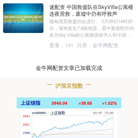
速配资 中国救援队在SkyVilla公寓楼
连夜营救，废墟中仍有呼救声
缅甸强震救援仍在进行。 3月28日14时20
分，缅甸发生7.9级地震。震中曼德勒市内
名为Sky Villa的公寓楼因有华人和中国籍
的商人集中居住备受关注。据悉，....
查看：
141
分类：
金牛网配资
金牛网配资文章已加载完成
沪深京指数
上证综指
3940.04
+39.68
+1.02%