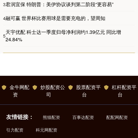
君润宜保 特朗普：美伊协议谈判第二阶段“更容易”
3
融可赢 世界杯比赛用球是需要充电的，望周知
4
天宇优配 科士达一季度归母净利润约1.39亿元 同比增
5
24.84%
金牛网配
炒股配资公
股票配资平
杠杆配资平
资
司
台
台
友情链接：
熊猫配资
百事达配资
配配网配资
引力配资
科元网配资