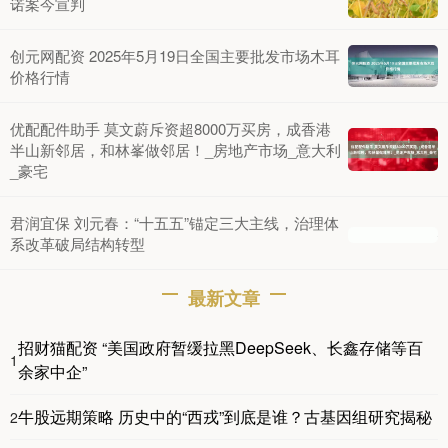
诺案今宣判
创元网配资 2025年5月19日全国主要批发市场木耳
价格行情
优配配件助手 莫文蔚斥资超8000万买房，成香港
半山新邻居，和林峯做邻居！_房地产市场_意大利
_豪宅
君润宜保 刘元春：“十五五”锚定三大主线，治理体
系改革破局结构转型
最新文章
招财猫配资 “美国政府暂缓拉黑DeepSeek、长鑫存储等百
1
余家中企”
牛股远期策略 历史中的“西戎”到底是谁？古基因组研究揭秘
2